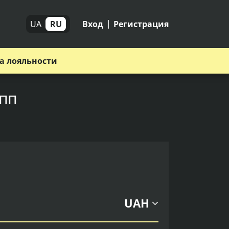
UA
RU
Вход
Регистрация
а лояльности
упп
UAH