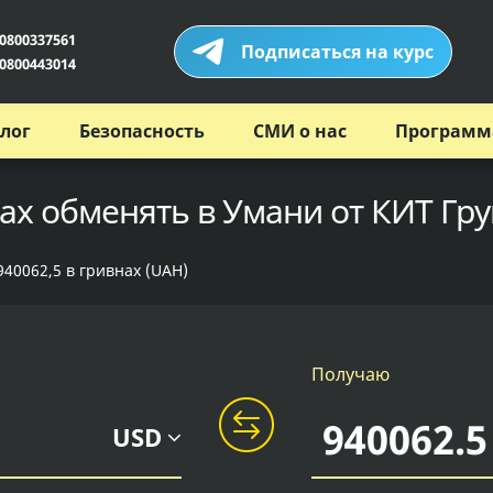
0800337561
Подписаться на курс
0800443014
лог
Безопасность
СМИ о нас
Программ
нах обменять в Умани от КИТ Гр
940062,5 в гривнах (UAH)
Получаю
USD