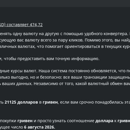
SD) составляет 474,72
менять одну валюту на другую с помощью удобного конвертера
ющую вас валюту всего за пару кликов. Помимо этого, вы най
зличных валютах, что помогает ориентироваться в текущих ку
и, чтобы предоставить вам точную информацию.
одные курсы валют. Наша система постоянно обновляется, что 
олько выгодно, но и безопасно: все ваши транзакции защищен
ваших данных. Независимо от того, какой валютный обмен вам
сть
21125 долларов
в
гривен
, если вам срочно понадобилась э
 покупки
гривен
и просто узнать соотношение
доллара
к
грив
кущее число
6 августа 2026.