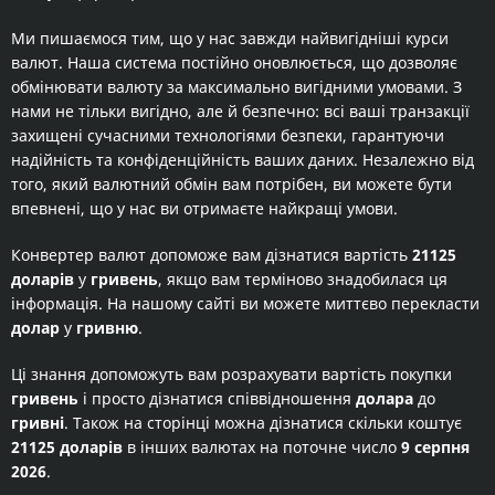
Ми пишаємося тим, що у нас завжди найвигідніші курси
валют. Наша система постійно оновлюється, що дозволяє
обмінювати валюту за максимально вигідними умовами. З
нами не тільки вигідно, але й безпечно: всі ваші транзакції
захищені сучасними технологіями безпеки, гарантуючи
надійність та конфіденційність ваших даних. Незалежно від
того, який валютний обмін вам потрібен, ви можете бути
впевнені, що у нас ви отримаєте найкращі умови.
Конвертер валют допоможе вам дізнатися вартість
21125
доларів
у
гривень
, якщо вам терміново знадобилася ця
інформація. На нашому сайті ви можете миттєво перекласти
долар
у
гривню
.
Ці знання допоможуть вам розрахувати вартість покупки
гривень
і просто дізнатися співвідношення
долара
до
гривні
. Також на сторінці можна дізнатися скільки коштує
21125 доларів
в інших валютах на поточне число
9 серпня
2026
.