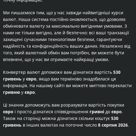
Ми пишаємося тим, що у нас завжди найвигідніші курси
валют. Наша система постійно оновлюється, що дозволяє
обмінювати валюту за максимально вигідними умовами. З
нами не тільки вигідно, але й безпечно: всі ваші транзакції
захищені сучасними технологіями безпеки, гарантуючи
надійність та конфіденційність ваших даних. Незалежно від
того, який валютний обмін вам потрібен, ви можете бути
впевнені, що у нас ви отримаєте найкращі умови.
Конвертер валют допоможе вам дізнатися вартість
530
гривень
у
євро
, якщо вам терміново знадобилася ця
інформація. На нашому сайті ви можете миттєво перекласти
гривню
у
євро
.
Ці знання допоможуть вам розрахувати вартість покупки
євро
і просто дізнатися співвідношення
гривні
до
євро
.
Також на сторінці можна дізнатися скільки коштує
530
гривень
в інших валютах на поточне число
8 серпня 2026
.