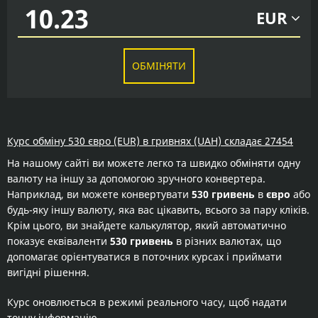
EUR
ОБМІНЯТИ
Курс обміну 530 євро (EUR) в гривнях (UAH) складає 27454
На нашому сайті ви можете легко та швидко обміняти одну
валюту на іншу за допомогою зручного конвертера.
Наприклад, ви можете конвертувати
530 гривень
в
євро
або
будь-яку іншу валюту, яка вас цікавить, всього за пару кліків.
Крім цього, ви знайдете калькулятор, який автоматично
показує еквіваленти
530 гривень
в різних валютах, що
допомагає орієнтуватися в поточних курсах і приймати
вигідні рішення.
Курс оновлюється в режимі реального часу, щоб надати
точну інформацію.