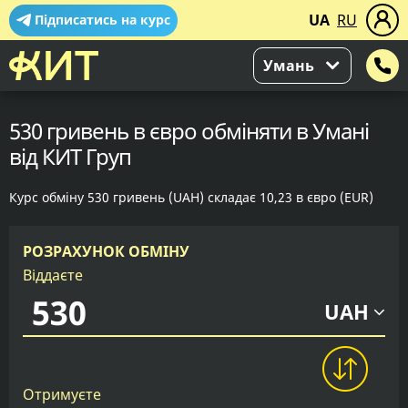
UA
RU
Підписатись на курс
Умань
530 гривень в євро обміняти в Умані
від КИТ Груп
Курс обміну 530 гривень (UAH) складає 10,23 в євро (EUR)
РОЗРАХУНОК ОБМІНУ
Віддаєте
UAH
Отримуєте