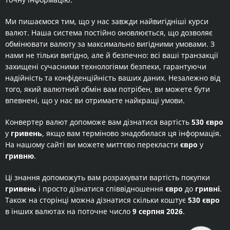
Ми пишаємося тим, що у нас завжди найвигідніші курси
валют. Наша система постійно оновлюється, що дозволяє
обмінювати валюту за максимально вигідними умовами. З
нами не тільки вигідно, але й безпечно: всі ваші транзакції
захищені сучасними технологіями безпеки, гарантуючи
надійність та конфіденційність ваших даних. Незалежно від
того, який валютний обмін вам потрібен, ви можете бути
впевнені, що у нас ви отримаєте найкращі умови.
Конвертер валют допоможе вам дізнатися вартість
530 євро
у
гривень
, якщо вам терміново знадобилася ця інформація.
На нашому сайті ви можете миттєво перекласти
євро
у
гривню
.
Ці знання допоможуть вам розрахувати вартість покупки
гривень
і просто дізнатися співвідношення
євро
до
гривні
.
Також на сторінці можна дізнатися скільки коштує
530 євро
в інших валютах на поточне число
9 серпня 2026
.