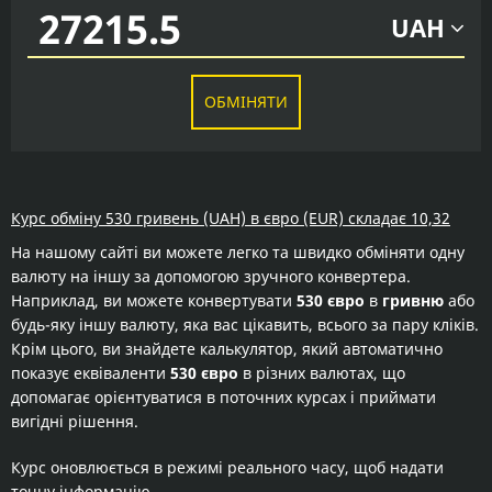
UAH
ОБМІНЯТИ
Курс обміну 530 гривень (UAH) в євро (EUR) складає 10,32
На нашому сайті ви можете легко та швидко обміняти одну
валюту на іншу за допомогою зручного конвертера.
Наприклад, ви можете конвертувати
530 євро
в
гривню
або
будь-яку іншу валюту, яка вас цікавить, всього за пару кліків.
Крім цього, ви знайдете калькулятор, який автоматично
показує еквіваленти
530 євро
в різних валютах, що
допомагає орієнтуватися в поточних курсах і приймати
вигідні рішення.
Курс оновлюється в режимі реального часу, щоб надати
точну інформацію.