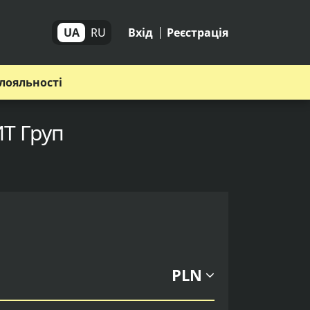
UA
RU
Вхід
Реєстрація
лояльності
ИТ Груп
PLN