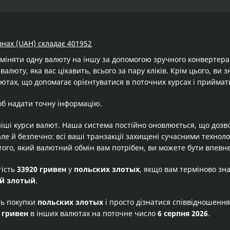
внах (UAH) складає 401952
бміняти одну валюту на іншу за допомогою зручного конвертер
валюту, яка вас цікавить, всього за пару кліків. Крім цього, ви
ютах, що допомагає орієнтуватися в поточних курсах і приймат
об надати точну інформацію.
іші курси валют. Наша система постійно оновлюється, що дозв
але й безпечно: всі ваші транзакції захищені сучасними технол
того, який валютний обмін вам потрібен, ви можете бути впевне
тість
33920 гривен
у
польских злотых
, якщо вам терміново зн
й злотый
.
ть покупки
польских злотых
і просто дізнатися співвідношенн
 гривен
в інших валютах на поточне число
6 серпня 2026
.