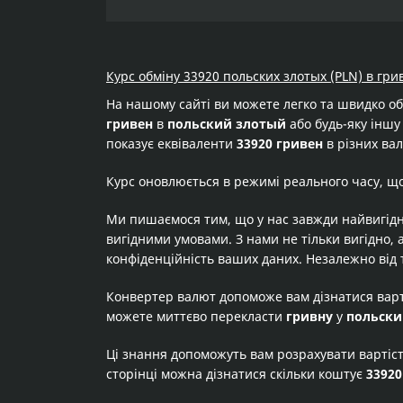
Курс обміну 33920 польских злотых (PLN) в гри
На нашому сайті ви можете легко та швидко о
гривен
в
польский злотый
або будь-яку іншу 
показує еквіваленти
33920 гривен
в різних вал
Курс оновлюється в режимі реального часу, щ
Ми пишаємося тим, що у нас завжди найвигідн
вигідними умовами. З нами не тільки вигідно, 
конфіденційність ваших даних. Незалежно від 
Конвертер валют допоможе вам дізнатися вар
можете миттєво перекласти
гривну
у
польски
Ці знання допоможуть вам розрахувати вартіс
сторінці можна дізнатися скільки коштує
33920