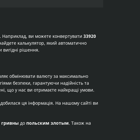
а. Наприклад, ви можете конвертувати
33920
 знайдете калькулятор, який автоматично
и вигідні рішення.
оляє обмінювати валюту за максимально
огіями безпеки, гарантуючи надійність та
ні, що у нас ви отримаєте найкращі умови.
адобилася ця інформація. На нашому сайті ви
я
гривны
до
польским злотым
. Також на