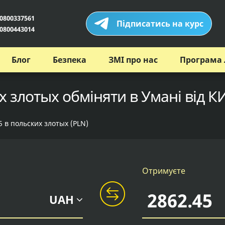
0800337561
Підписатись на курс
0800443014
Блог
Безпека
ЗМІ про нас
Програма 
х злотых обміняти в Умані від К
5 в польских злотых (PLN)
Отримуєте
UAH