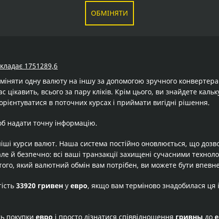
ОБМІНЯТИ
складає 1751289,6
бміняти одну валюту на іншу за допомогою зручного конвертер
ас цікавить, всього за пару кліків. Крім цього, ви знайдете кал
орієнтуватися в поточних курсах і приймати вигідні рішення.
об надати точну інформацію.
іші курси валют. Наша система постійно оновлюється, що дозв
але й безпечно: всі ваші транзакції захищені сучасними технол
того, який валютний обмін вам потрібен, ви можете бути впевне
тість
33920 гривен
у
евро
, якщо вам терміново знадобилася ця
ть покупки
евро
і просто дізнатися співвідношення
гривны
до
е