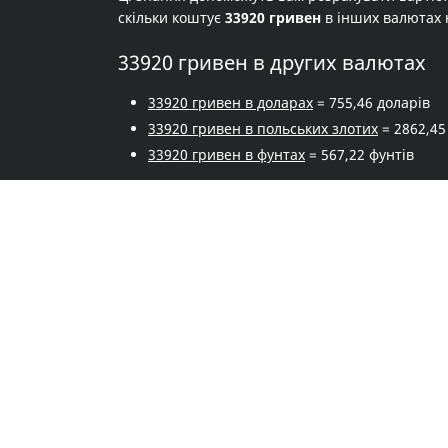
скільки коштує
33920 гривен
в інших валютах 
33920 гривен в других валютах
33920 гривен в доларах
= 755,46 доларів
33920 гривен в польських злотих
= 2862,45
33920 гривен в фунтах
= 567,22 фунтів