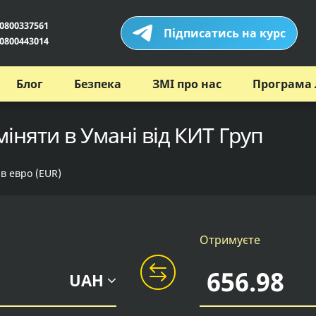
0800337561
Підписатись на курс
0800443014
Блог
Безпека
ЗМІ про нас
Програма 
іняти в Умані від КИТ Груп
 в евро (EUR)
Отримуєте
UAH