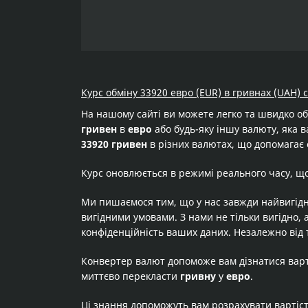
Курс обміну 33920 евро (EUR) в гривнах (UAH) 
На нашому сайті ви можете легко та швидко о
гривен
в
евро
або будь-яку іншу валюту, яка в
33920 гривен
в різних валютах, що допомагає 
Курс оновлюється в режимі реального часу, щ
Ми пишаємося тим, що у нас завжди найвигідн
вигідними умовами. З нами не тільки вигідно, 
конфіденційність ваших даних. Незалежно від 
Конвертер валют допоможе вам дізнатися вар
миттєво перекласти
гривну
у
евро
.
Ці знання допоможуть вам розрахувати вартіс