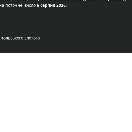
на поточне число
6 серпня 2026
.
 польського злотого
Правила сервісу
Політика конфіденційності
Банківське золото