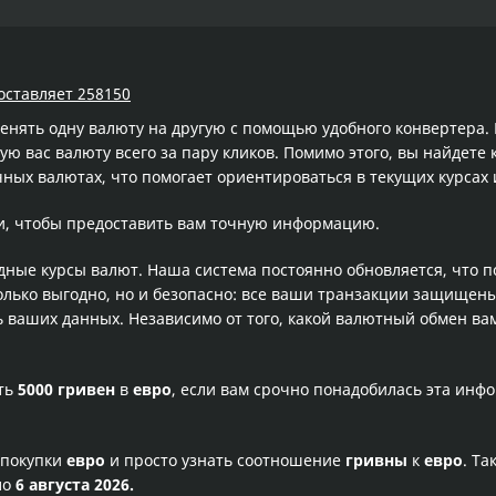
составляет 258150
менять одну валюту на другую с помощью удобного конвертера
 вас валюту всего за пару кликов. Помимо этого, вы найдете 
ных валютах, что помогает ориентироваться в текущих курса
и, чтобы предоставить вам точную информацию.
одные курсы валют. Наша система постоянно обновляется, что 
олько выгодно, но и безопасно: все ваши транзакции защищен
ваших данных. Независимо от того, какой валютный обмен вам
сть
5000 гривен
в
евро
, если вам срочно понадобилась эта инф
 покупки
евро
и просто узнать соотношение
гривны
к
евро
. Та
ло
6 августа 2026.