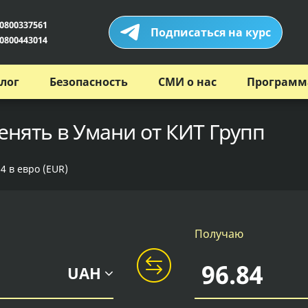
0800337561
Подписаться на курс
0800443014
лог
Безопасность
СМИ о нас
Программ
енять в Умани от КИТ Групп
4 в евро (EUR)
Получаю
UAH