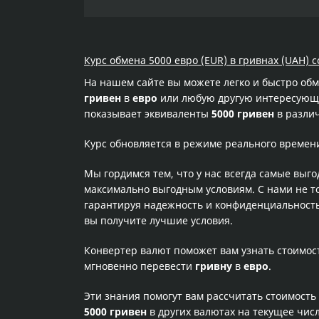
Курс обмена 5000 евро (EUR) в гривнах (UAH) 
На нашем сайте вы можете легко и быстро об
гривен
в
евро
или любую другую интересующую
показывает эквиваленты
5000 гривен
в различ
Курс обновляется в режиме реального времен
Мы гордимся тем, что у нас всегда самые выг
максимально выгодным условиям. С нами не т
гарантируя надежность и конфиденциальность 
вы получите лучшие условия.
Конвертер валют поможет вам узнать стоимо
мгновенно перевести
гривну
в
евро
.
Эти знания помогут вам рассчитать стоимость
5000 гривен
в других валютах на текущее чис