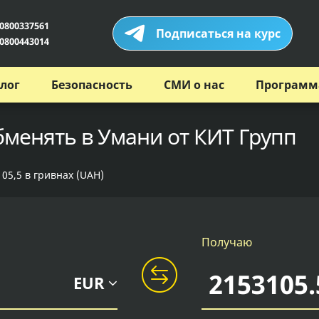
0800337561
Подписаться на курс
0800443014
лог
Безопасность
СМИ о нас
Программ
бменять в Умани от КИТ Групп
05,5 в гривнах (UAH)
Получаю
EUR