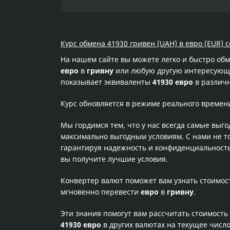
Курс обмена 41930 гривен (UAH) в евро (EUR) с
На нашем сайте вы можете легко и быстро об
евро
в
гривну
или любую другую интересующую
показывает эквиваленты
41930 евро
в различн
Курс обновляется в режиме реального времен
Мы гордимся тем, что у нас всегда самые выг
максимально выгодным условиям. С нами не т
гарантируя надежность и конфиденциальность 
вы получите лучшие условия.
Конвертер валют поможет вам узнать стоимо
мгновенно перевести
евро
в
гривну
.
Эти знания помогут вам рассчитать стоимость
41930 евро
в других валютах на текущее числ