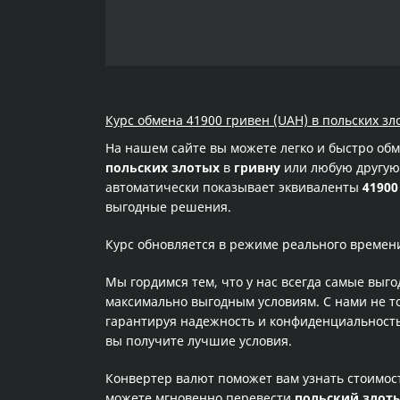
Курс обмена 41900 гривен (UAH) в польских зло
На нашем сайте вы можете легко и быстро об
польских злотых
в
гривну
или любую другую 
автоматически показывает эквиваленты
41900
выгодные решения.
Курс обновляется в режиме реального времен
Мы гордимся тем, что у нас всегда самые выг
максимально выгодным условиям. С нами не т
гарантируя надежность и конфиденциальность 
вы получите лучшие условия.
Конвертер валют поможет вам узнать стоимо
можете мгновенно перевести
польский злот