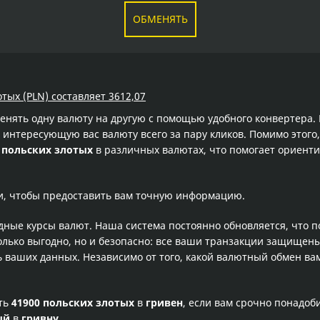
ОБМЕНЯТЬ
тых (PLN) составляет 3612,07
менять одну валюту на другую с помощью удобного конвертера
интересующую вас валюту всего за пару кликов. Помимо этого,
 польских злотых
в различных валютах, что помогает ориенти
и, чтобы предоставить вам точную информацию.
одные курсы валют. Наша система постоянно обновляется, что 
олько выгодно, но и безопасно: все ваши транзакции защищен
ваших данных. Независимо от того, какой валютный обмен вам
сть
41900 польских злотых
в
гривен
, если вам срочно понадоб
ый
в
гривну
.