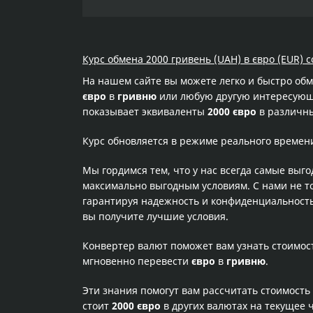
Курс обмена 2000 гривень (UAH) в євро (EUR) с
На нашем сайте вы можете легко и быстро об
євро
в
гривню
или любую другую интересующую
показывает эквиваленты
2000 євро
в различны
Курс обновляется в режиме реального времен
Мы гордимся тем, что у нас всегда самые выг
максимально выгодным условиям. С нами не т
гарантируя надежность и конфиденциальность 
вы получите лучшие условия.
Конвертер валют поможет вам узнать стоимо
мгновенно перевести
євро
в
гривню
.
Эти знания помогут вам рассчитать стоимость
стоит
2000 євро
в других валютах на текущее 