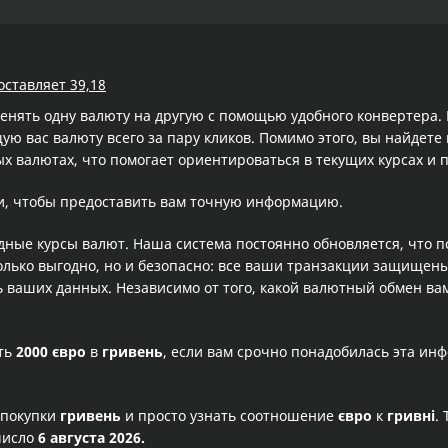
оставляет 39,18
менять одну валюту на другую с помощью удобного конвертера
 вас валюту всего за пару кликов. Помимо этого, вы найдете 
х валютах, что помогает ориентироваться в текущих курсах и
и, чтобы предоставить вам точную информацию.
одные курсы валют. Наша система постоянно обновляется, что 
олько выгодно, но и безопасно: все ваши транзакции защищен
ваших данных. Независимо от того, какой валютный обмен вам
сть
2000 євро
в
гривень
, если вам срочно понадобилась эта ин
 покупки
гривень
и просто узнать соотношение
євро
к
гривні
.
число
6 августа 2026.