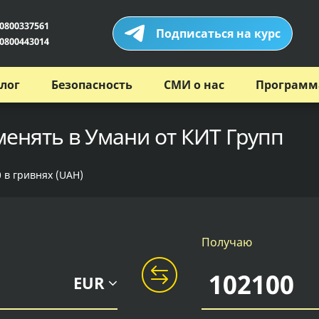
0800337561
Подписаться на курс
0800443014
лог
Безопасность
СМИ о нас
Программ
менять в Умани от КИТ Групп
 в гривнях (UAH)
Получаю
EUR