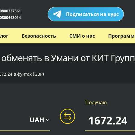
0800337561
Подписаться на курс
0800443014
лог
Безопасность
СМИ о нас
Программ
 обменять в Умани от КИТ Групп
72,24 в фунтах (GBP)
Получаю
UAH