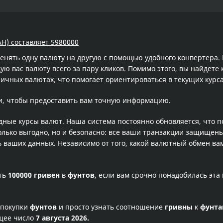
AH) составляет 5980000
менять одну валюту на другую с помощью удобного конвертера
 вас валюту всего за пару кликов. Помимо этого, вы найдете 
ичных валютах, что помогает ориентироваться в текущих кур
и, чтобы предоставить вам точную информацию.
одные курсы валют. Наша система постоянно обновляется, что 
олько выгодно, но и безопасно: все ваши транзакции защищен
ваших данных. Независимо от того, какой валютный обмен вам
сть
100000 гривен
в
фунтов
, если вам срочно понадобилась эт
 покупки
фунтов
и просто узнать соотношение
гривны
к
фунт
ущее число
7 августа 2026.