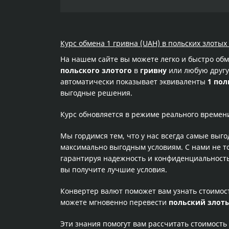
Курс обмена 1 гривна (UAH) в польских злотых 
На нашем сайте вы можете легко и быстро об
польского злотого
в
гривну
или любую другую
автоматически показывает эквиваленты
1 пол
выгодные решения.
Курс обновляется в режиме реального времен
Мы гордимся тем, что у нас всегда самые выг
максимально выгодным условиям. С нами не т
гарантируя надежность и конфиденциальность 
вы получите лучшие условия.
Конвертер валют поможет вам узнать стоимо
можете мгновенно перевести
польский злот
Эти знания помогут вам рассчитать стоимость