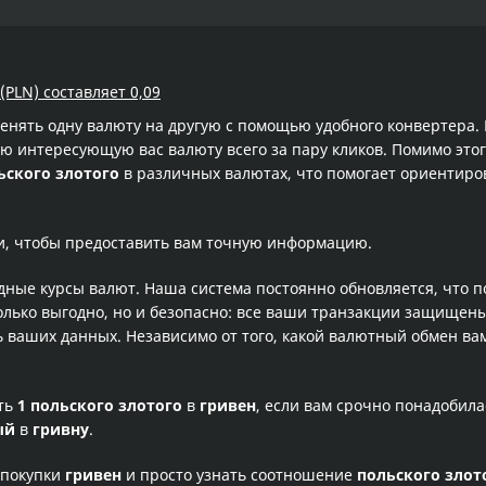
(PLN) составляет 0,09
менять одну валюту на другую с помощью удобного конвертера
 интересующую вас валюту всего за пару кликов. Помимо этог
ьского злотого
в различных валютах, что помогает ориентиров
и, чтобы предоставить вам точную информацию.
одные курсы валют. Наша система постоянно обновляется, что 
олько выгодно, но и безопасно: все ваши транзакции защищен
ваших данных. Независимо от того, какой валютный обмен вам
сть
1 польского злотого
в
гривен
, если вам срочно понадобил
ый
в
гривну
.
 покупки
гривен
и просто узнать соотношение
польского злот