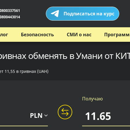
0800337561
Подписаться на курс
0800443014
лог
Безопасность
СМИ о нас
Программ
гривнах обменять в Умани от КИ
т 11,55 в гривнах (UAH)
Получаю
PLN