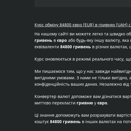
Курс обміну 84800 євро (EUR) в гривнях (UAH) 
На нашому сайті ви можете легко та швидко о
гривень
в
євро
або будь-яку іншу валюту, яка 
еквіваленти
84800 гривень
в різних валютах, 
Курс оновлюється в режимі реального часу, щ
Ми пишаємося тим, що у нас завжди найвигідн
вигідними умовами. З нами не тільки вигідно, 
конфіденційність ваших даних. Незалежно від 
Конвертер валют допоможе вам дізнатися вар
миттєво перекласти
гривню
у
євро
.
Ці знання допоможуть вам розрахувати вартіс
коштує
84800 гривень
в інших валютах на по