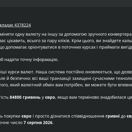
складає 4378224
бміняти одну валюту на іншу за допомогою зручного конвертер
вас цікавить, всього за пару кліків. Крім цього, ви знайдете ка
що допомагає орієнтуватися в поточних курсах і приймати вигід
об надати точну інформацію.
іші курси валют. Наша система постійно оновлюється, що дозв
але й безпечно: всі ваші транзакції захищені сучасними технол
того, який валютний обмін вам потрібен, ви можете бути впевне
тість
84800 гривень
у
євро
, якщо вам терміново знадобилася ц
ть покупки
євро
і просто дізнатися співвідношення
гривні
до
єв
точне число
7 серпня 2026
.