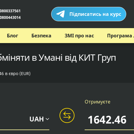
0800337561
Підписатись на курс
0800443014
Блог
Безпека
ЗМІ про нас
Програма 
бміняти в Умані від КИТ Груп
46 в євро (EUR)
Отримуєте
UAH