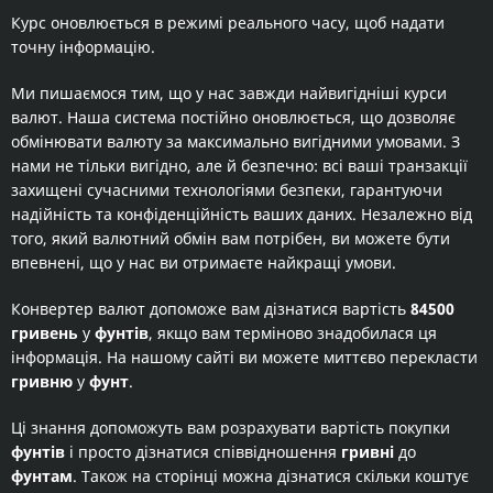
Курс оновлюється в режимі реального часу, щоб надати
точну інформацію.
Ми пишаємося тим, що у нас завжди найвигідніші курси
валют. Наша система постійно оновлюється, що дозволяє
обмінювати валюту за максимально вигідними умовами. З
нами не тільки вигідно, але й безпечно: всі ваші транзакції
захищені сучасними технологіями безпеки, гарантуючи
надійність та конфіденційність ваших даних. Незалежно від
того, який валютний обмін вам потрібен, ви можете бути
впевнені, що у нас ви отримаєте найкращі умови.
Конвертер валют допоможе вам дізнатися вартість
84500
гривень
у
фунтів
, якщо вам терміново знадобилася ця
інформація. На нашому сайті ви можете миттєво перекласти
гривню
у
фунт
.
Ці знання допоможуть вам розрахувати вартість покупки
фунтів
і просто дізнатися співвідношення
гривні
до
фунтам
. Також на сторінці можна дізнатися скільки коштує