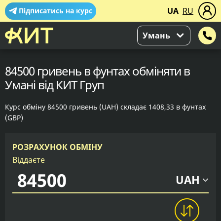
UA
RU
Підписатись на курс
Умань
84500 гривень в фунтах обміняти в
Умані від КИТ Груп
Курс обміну 84500 гривень (UAH) складає 1408,33 в фунтах
(GBP)
РОЗРАХУНОК ОБМІНУ
Віддаєте
UAH