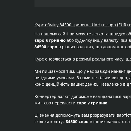
Курс обміну 84500 гривень (UAH) в євро (EUR) 
На нашому сайті ви можете легко та швидко о
євро
в
гривню
або будь-яку іншу валюту, яка в
84500 євро
в різних валютах, що допомагає орі
Курс оновлюється в режимі реального часу, щ
Ми пишаємося тим, що у нас завжди найвигідн
вигідними умовами. З нами не тільки вигідно, 
конфіденційність ваших даних. Незалежно від 
Конвертер валют допоможе вам дізнатися вар
миттєво перекласти
євро
у
гривню
.
Ці знання допоможуть вам розрахувати вартіс
скільки коштує
84500 євро
в інших валютах на