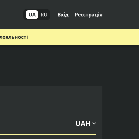
UA
RU
Вхід
Реєстрація
лояльності
UAH