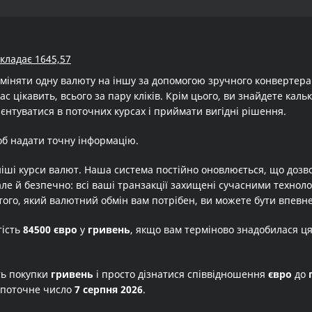
складає 1645,57
бміняти одну валюту на іншу за допомогою зручного конвертер
ас цікавить, всього за пару кліків. Крім цього, ви знайдете кал
єнтуватися в поточних курсах і приймати вигідні рішення.
об надати точну інформацію.
іші курси валют. Наша система постійно оновлюється, що дозв
але й безпечно: всі ваші транзакції захищені сучасними технол
того, який валютний обмін вам потрібен, ви можете бути впевне
тість
84500 євро
у
гривень
, якщо вам терміново знадобилася ц
ть покупки
гривень
і просто дізнатися співвідношення
євро
до
 поточне число
7 серпня 2026
.