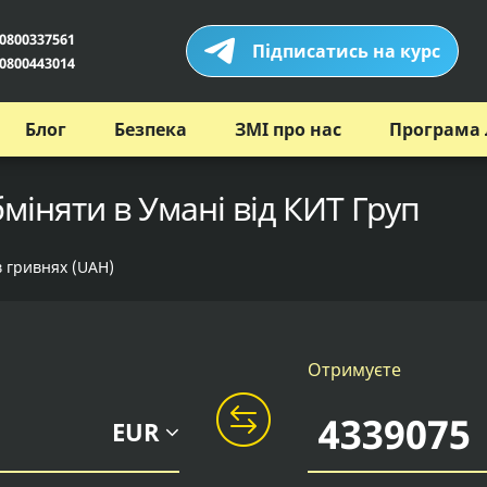
0800337561
Підписатись на курс
0800443014
Блог
Безпека
ЗМІ про нас
Програма 
міняти в Умані від КИТ Груп
в гривнях (UAH)
Отримуєте
EUR