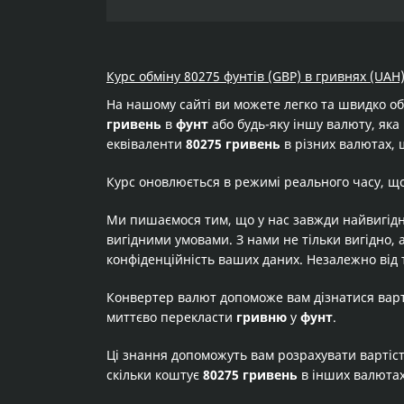
Курс обміну 80275 фунтів (GBP) в гривнях (UAH
На нашому сайті ви можете легко та швидко о
гривень
в
фунт
або будь-яку іншу валюту, яка 
еквіваленти
80275 гривень
в різних валютах, 
Курс оновлюється в режимі реального часу, щ
Ми пишаємося тим, що у нас завжди найвигідн
вигідними умовами. З нами не тільки вигідно, 
конфіденційність ваших даних. Незалежно від 
Конвертер валют допоможе вам дізнатися вар
миттєво перекласти
гривню
у
фунт
.
Ці знання допоможуть вам розрахувати вартіс
скільки коштує
80275 гривень
в інших валюта