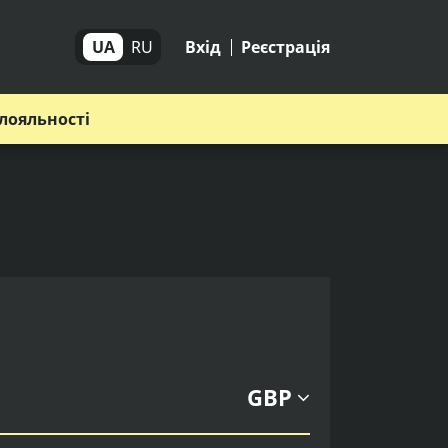
UA
RU
Вхід
Реєстрація
лояльності
GBP