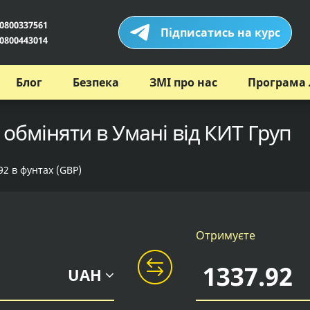
0800337561
Підписатись на курс
0800443014
Блог
Безпека
ЗМІ про нас
Програма 
 обміняти в Умані від КИТ Груп
92 в фунтах (GBP)
Отримуєте
UAH