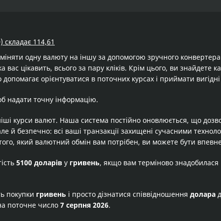
) складає 114,61
бміняти одну валюту на іншу за допомогою зручного конвертер
а вас цікавить, всього за пару кліків. Крім цього, ви знайдете 
 допомагає орієнтуватися в поточних курсах і приймати вигідні
об надати точну інформацію.
іші курси валют. Наша система постійно оновлюється, що дозв
але й безпечно: всі ваші транзакції захищені сучасними технол
того, який валютний обмін вам потрібен, ви можете бути впевне
тість
5100 доларів
у
гривень
, якщо вам терміново знадобилася
ть покупки
гривень
і просто дізнатися співвідношення
долара
на поточне число
7 серпня 2026
.