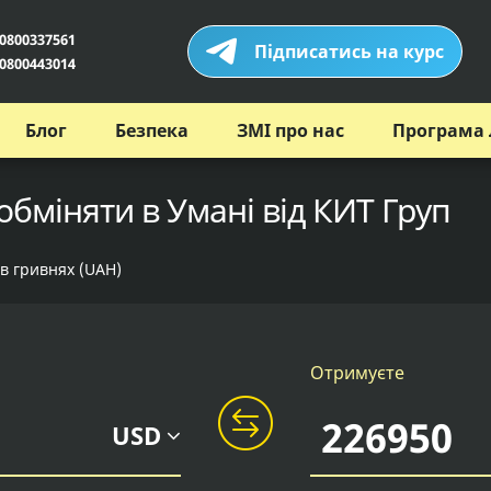
0800337561
Підписатись на курс
0800443014
Блог
Безпека
ЗМІ про нас
Програма 
обміняти в Умані від КИТ Груп
 в гривнях (UAH)
Отримуєте
USD