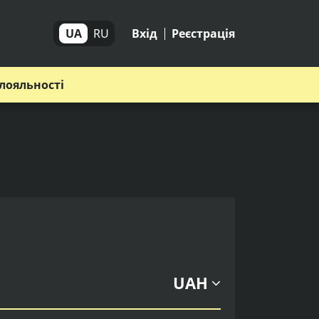
UA
RU
Вхід
Реєстрація
лояльності
UAH