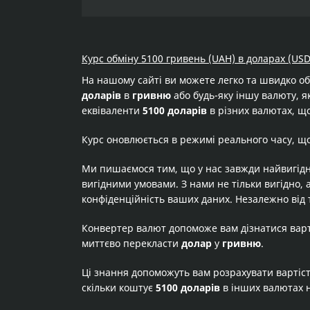
Курс обміну 5100 гривень (UAH) в доларах (USD
На нашому сайті ви можете легко та швидко о
доларів
в
гривню
або будь-яку іншу валюту, як
еквіваленти
5100 доларів
в різних валютах, що
Курс оновлюється в режимі реального часу, щ
Ми пишаємося тим, що у нас завжди найвигідн
вигідними умовами. З нами не тільки вигідно, 
конфіденційність ваших даних. Незалежно від 
Конвертер валют допоможе вам дізнатися вар
миттєво перекласти
долар
у
гривню
.
Ці знання допоможуть вам розрахувати вартіс
скільки коштує
5100 доларів
в інших валютах 