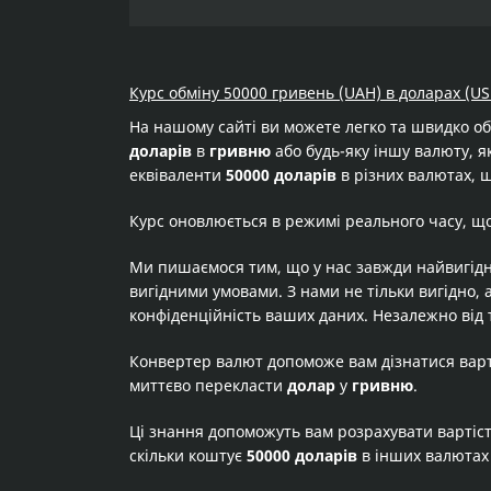
Курс обміну 50000 гривень (UAH) в доларах (US
На нашому сайті ви можете легко та швидко о
доларів
в
гривню
або будь-яку іншу валюту, як
еквіваленти
50000 доларів
в різних валютах, щ
Курс оновлюється в режимі реального часу, щ
Ми пишаємося тим, що у нас завжди найвигідн
вигідними умовами. З нами не тільки вигідно, 
конфіденційність ваших даних. Незалежно від 
Конвертер валют допоможе вам дізнатися вар
миттєво перекласти
долар
у
гривню
.
Ці знання допоможуть вам розрахувати вартіс
скільки коштує
50000 доларів
в інших валютах