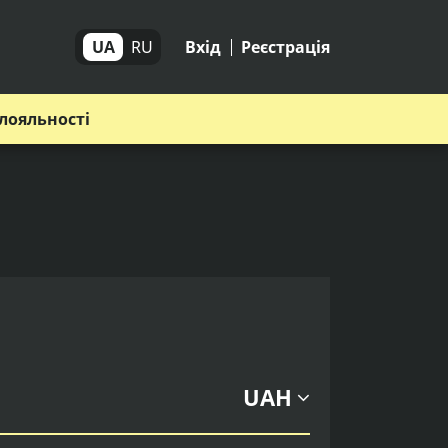
UA
RU
Вхід
Реєстрація
лояльності
UAH