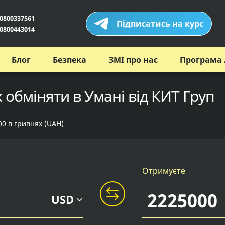
0800337561
Підписатись на курс
0800443014
Блог
Безпека
ЗМІ про нас
Програма 
 обміняти в Умані від КИТ Груп
00 в гривнях (UAH)
Отримуєте
USD