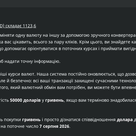
D) складає 1123,6
бміняти одну валюту на іншу за допомогою зручного конвертер
а вас цікавить, всього за пару кліків. Крім цього, ви знайдете 
о допомагає орієнтуватися в поточних курсах і приймати вигід
об надати точну інформацію.
іші курси валют. Наша система постійно оновлюється, що дозв
але й безпечно: всі ваші транзакції захищені сучасними технол
того, який валютний обмін вам потрібен, ви можете бути впевне
тість
50000 доларів
у
гривень
, якщо вам терміново знадобилас
ть покупки
гривень
і просто дізнатися співвідношення
долара
 на поточне число
7 серпня 2026
.