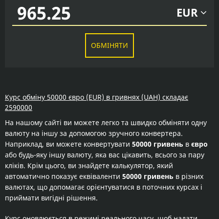
EUR
ОБМІНЯТИ
Курс обміну 50000 євро (EUR) в гривнях (UAH) складає
2590000
На нашому сайті ви можете легко та швидко обміняти одну
валюту на іншу за допомогою зручного конвертера.
Наприклад, ви можете конвертувати
50000 гривень
в
євро
або будь-яку іншу валюту, яка вас цікавить, всього за пару
кліків. Крім цього, ви знайдете калькулятор, який
автоматично показує еквіваленти
50000 гривень
в різних
валютах, що допомагає орієнтуватися в поточних курсах і
приймати вигідні рішення.
Курс оновлюється в режимі реального часу, щоб надати