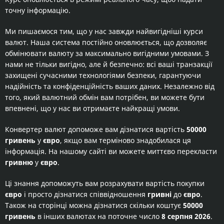
точну інформацію.
Ми пишаємося тим, що у нас завжди найвигідніші курси
валют. Наша система постійно оновлюється, що дозволяє
обмінювати валюту за максимально вигідними умовами. З
нами не тільки вигідно, але й безпечно: всі ваші транзакції
захищені сучасними технологіями безпеки, гарантуючи
надійність та конфіденційність ваших даних. Незалежно від
того, який валютний обмін вам потрібен, ви можете бути
впевнені, що у нас ви отримаєте найкращі умови.
Конвертер валют допоможе вам дізнатися вартість
50000
гривень
у
євро
, якщо вам терміново знадобилася ця
інформація. На нашому сайті ви можете миттєво перекласти
гривню
у
євро
.
Ці знання допоможуть вам розрахувати вартість покупки
євро
і просто дізнатися співвідношення
гривні
до
євро
.
Також на сторінці можна дізнатися скільки коштує
50000
гривень
в інших валютах на поточне число
8 серпня 2026
.