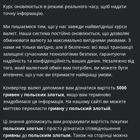
Курс оновлюється в режимі реального часу, щоб надати
точну інформацію.
Ми пишаємося тим, що у нас завжди найвигідніші курси
валют. Наша система постійно оновлюється, що дозволяє
обмінювати валюту за максимально вигідними умовами. З
нами не тільки вигідно, але й безпечно: всі ваші транзакції
захищені сучасними технологіями безпеки, гарантуючи
надійність та конфіденційність ваших даних. Незалежно від
того, який валютний обмін вам потрібен, ви можете бути
впевнені, що у нас ви отримаєте найкращі умови.
Конвертер валют допоможе вам дізнатися вартість
5000
гривен
у
польских злотых
, якщо вам терміново
знадобилася ця інформація. На нашому сайті ви можете
миттєво перекласти
гривну
у
польский злотый
.
Ці знання допоможуть вам розрахувати вартість покупки
польских злотых
і просто дізнатися співвідношення
гривны
до
польским злотым
. Також на сторінці можна