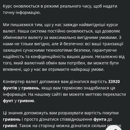
Курс оновлюється в режимі реального часу, щоб надати
точну інформацію.
Ми пишаємося тим, що у нас завжди найвигідніші курси
валют. Наша система постійно оновлюється, що дозволяє
обмінювати валюту за максимально вигідними умовами. З
нами не тільки вигідно, але й безпечно: всі ваші транзакції
захищені сучасними технологіями безпеки, гарантуючи
надійність та конфіденційність ваших даних. Незалежно від
того, який валютний обмін вам потрібен, ви можете бути
впевнені, що у нас ви отримаєте найкращі умови.
Конвертер валют допоможе вам дізнатися вартість
33920
фунтів
у
гривень
, якщо вам терміново знадобилася ця
інформація. На нашому сайті ви можете миттєво перекласти
фунт
у
гривню
.
Ці знання допоможуть вам розрахувати вартість покупки
гривень
і просто дізнатися співвідношення
фунта
до
гривні
. Також на сторінці можна дізнатися скільки коштує