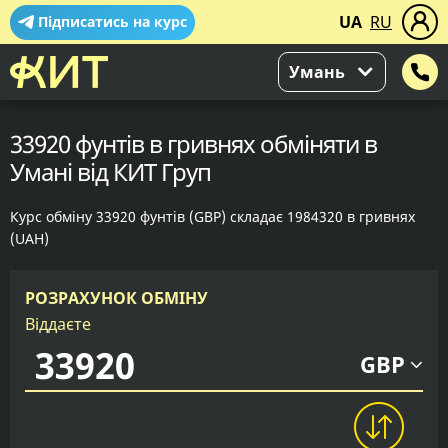
UA
RU
Підписатись на курс
Умань
33920 фунтів в гривнях обміняти в
Умані від КИТ Груп
Курс обміну 33920 фунтів (GBP) складає 1984320 в гривнях
(UAH)
РОЗРАХУНОК ОБМІНУ
Віддаєте
GBP