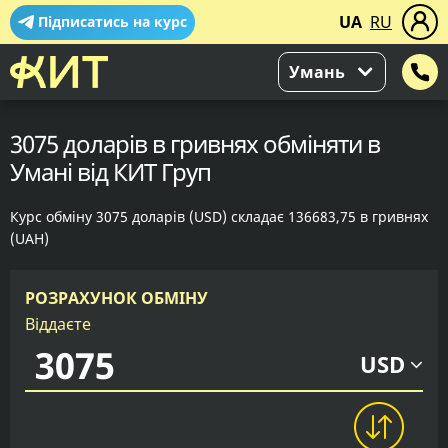
UA
RU
Підписатись на курс
Умань
3075 доларів в гривнях обміняти в
Умані від КИТ Груп
Курс обміну 3075 доларів (USD) складає 136683,75 в гривнях
(UAH)
РОЗРАХУНОК ОБМІНУ
Віддаєте
USD