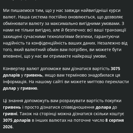
Ми пишаємося тим, що у нас завжди найвигідніші курси
валют. Наша система постійно оновлюється, що дозволяє
обмінювати валюту за максимально вигідними умовами. З
нами не тільки вигідно, але й безпечно: всі ваші транзакції
захищені сучасними технологіями безпеки, гарантуючи
надійність та конфіденційність ваших даних. Незалежно від
того, який валютний обмін вам потрібен, ви можете бути
впевнені, що у нас ви отримаєте найкращі умови.
Конвертер валют допоможе вам дізнатися вартість
3075
доларів
у
гривень
, якщо вам терміново знадобилася ця
інформація. На нашому сайті ви можете миттєво перекласти
долар
у
гривню
.
Ці знання допоможуть вам розрахувати вартість покупки
гривень
і просто дізнатися співвідношення
долара
до
гривні
. Також на сторінці можна дізнатися скільки коштує
3075 доларів
в інших валютах на поточне число
8 серпня
2026
.