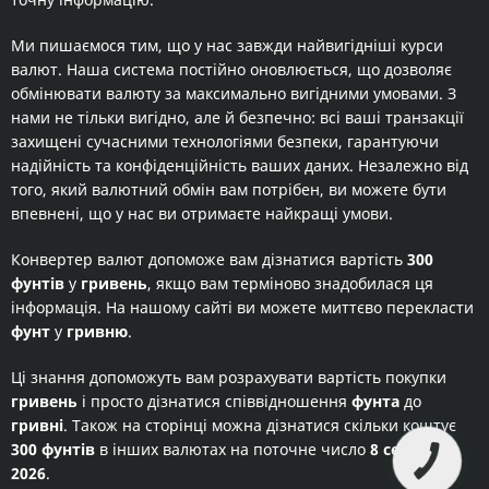
Ми пишаємося тим, що у нас завжди найвигідніші курси
валют. Наша система постійно оновлюється, що дозволяє
обмінювати валюту за максимально вигідними умовами. З
нами не тільки вигідно, але й безпечно: всі ваші транзакції
захищені сучасними технологіями безпеки, гарантуючи
надійність та конфіденційність ваших даних. Незалежно від
того, який валютний обмін вам потрібен, ви можете бути
впевнені, що у нас ви отримаєте найкращі умови.
Конвертер валют допоможе вам дізнатися вартість
300
фунтів
у
гривень
, якщо вам терміново знадобилася ця
інформація. На нашому сайті ви можете миттєво перекласти
фунт
у
гривню
.
Ці знання допоможуть вам розрахувати вартість покупки
гривень
і просто дізнатися співвідношення
фунта
до
гривні
. Також на сторінці можна дізнатися скільки коштує
300 фунтів
в інших валютах на поточне число
8 серпня
2026
.