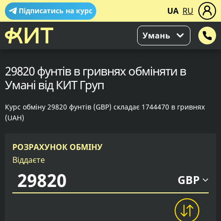
UA
RU
Підписатись на курс
Умань
29820 фунтів в гривнях обміняти в
Умані від КИТ Груп
Курс обміну 29820 фунтів (GBP) складає 1744470 в гривнях
(UAH)
РОЗРАХУНОК ОБМІНУ
Віддаєте
GBP