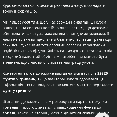
Курс оновлюється в режимі реального часу, щоб надати
точну інформацію.
Ми пишаємося тим, що у нас завжди найвигідніші курси
валют. Наша система постійно оновлюється, що дозволяє
обмінювати валюту за максимально вигідними умовами. З
нами не тільки вигідно, але й безпечно: всі ваші транзакції
захищені сучасними технологіями безпеки, гарантуючи
надійність та конфіденційність ваших даних. Незалежно від
того, який валютний обмін вам потрібен, ви можете бути
впевнені, що у нас ви отримаєте найкращі умови.
Конвертер валют допоможе вам дізнатися вартість
29820
фунтів
у
гривень
, якщо вам терміново знадобилася ця
інформація. На нашому сайті ви можете миттєво перекласти
фунт
у
гривню
.
Ці знання допоможуть вам розрахувати вартість покупки
гривень
і просто дізнатися співвідношення
фунта
до
гривні
. Також на сторінці можна дізнатися скільки коштує