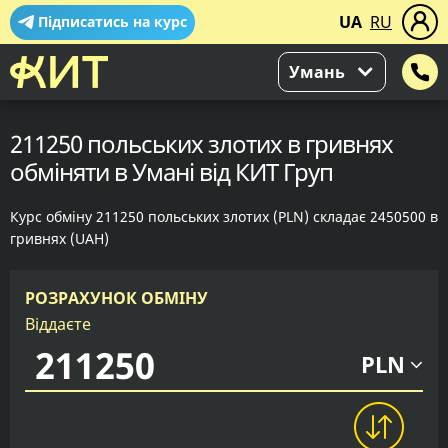
UA
RU
Підписатись на курс
Умань
211250 польських злотих в гривнях
обміняти в Умані від КИТ Груп
Курс обміну 211250 польських злотих (PLN) складає 2450500 в
гривнях (UAH)
РОЗРАХУНОК ОБМІНУ
Віддаєте
PLN