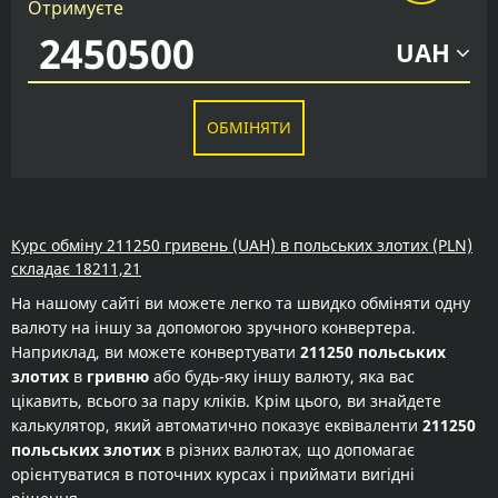
Отримуєте
UAH
ОБМІНЯТИ
Курс обміну 211250 гривень (UAH) в польських злотих (PLN)
складає 18211,21
На нашому сайті ви можете легко та швидко обміняти одну
валюту на іншу за допомогою зручного конвертера.
Наприклад, ви можете конвертувати
211250 польських
злотих
в
гривню
або будь-яку іншу валюту, яка вас
цікавить, всього за пару кліків. Крім цього, ви знайдете
калькулятор, який автоматично показує еквіваленти
211250
польських злотих
в різних валютах, що допомагає
орієнтуватися в поточних курсах і приймати вигідні