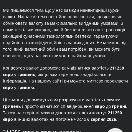
Ми пишаємося тим, що у нас завжди найвигідніші курси
валют. Наша система постійно оновлюється, що дозволяє
обмінювати валюту за максимально вигідними умовами. З
нами не тільки вигідно, але й безпечно: всі ваші транзакції
захищені сучасними технологіями безпеки, гарантуючи
надійність та конфіденційність ваших даних. Незалежно від
того, який валютний обмін вам потрібен, ви можете бути
впевнені, що у нас ви отримаєте найкращі умови.
Конвертер валют допоможе вам дізнатися вартість
211250
євро
у
гривень
, якщо вам терміново знадобилася ця
інформація. На нашому сайті ви можете миттєво перекласти
євро
у
гривню
.
Ці знання допоможуть вам розрахувати вартість покупки
гривень
і просто дізнатися співвідношення
євро
до
гривні
.
Також на сторінці можна дізнатися скільки коштує
211250
євро
в інших валютах на поточне число
6 серпня 2026
.