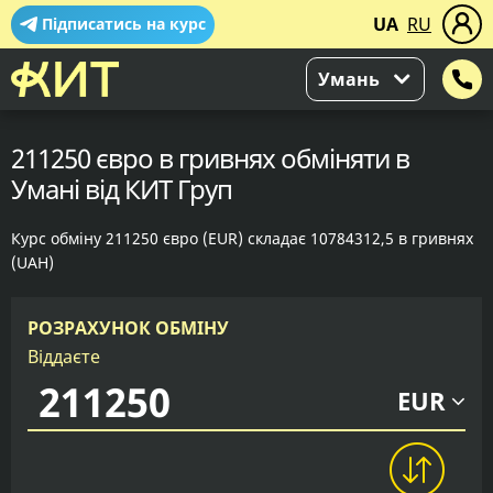
UA
RU
Підписатись на курс
Умань
211250 євро в гривнях обміняти в
Умані від КИТ Груп
Курс обміну 211250 євро (EUR) складає 10784312,5 в гривнях
(UAH)
РОЗРАХУНОК ОБМІНУ
Віддаєте
EUR