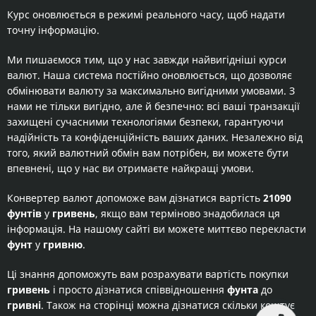
Курс оновлюється в режимі реального часу, щоб надати
точну інформацію.
Ми пишаємося тим, що у нас завжди найвигідніші курси
валют. Наша система постійно оновлюється, що дозволяє
обмінювати валюту за максимально вигідними умовами. З
нами не тільки вигідно, але й безпечно: всі ваші транзакції
захищені сучасними технологіями безпеки, гарантуючи
надійність та конфіденційність ваших даних. Незалежно від
того, який валютний обмін вам потрібен, ви можете бути
впевнені, що у нас ви отримаєте найкращі умови.
Конвертер валют допоможе вам дізнатися вартість
21090
фунтів
у
гривень
, якщо вам терміново знадобилася ця
інформація. На нашому сайті ви можете миттєво перекласти
фунт
у
гривню
.
Ці знання допоможуть вам розрахувати вартість покупки
гривень
і просто дізнатися співвідношення
фунта
до
гривні
. Також на сторінці можна дізнатися скільки коштує