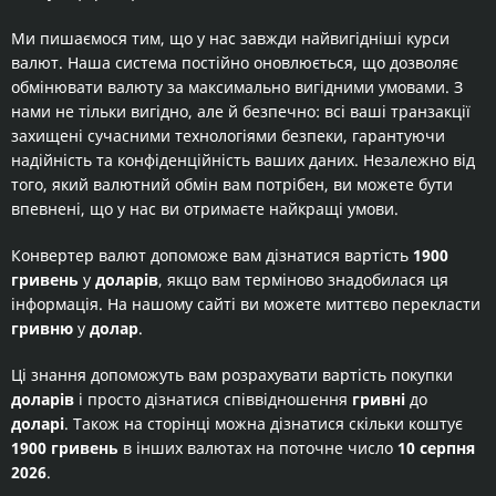
Ми пишаємося тим, що у нас завжди найвигідніші курси
валют. Наша система постійно оновлюється, що дозволяє
обмінювати валюту за максимально вигідними умовами. З
нами не тільки вигідно, але й безпечно: всі ваші транзакції
захищені сучасними технологіями безпеки, гарантуючи
надійність та конфіденційність ваших даних. Незалежно від
того, який валютний обмін вам потрібен, ви можете бути
впевнені, що у нас ви отримаєте найкращі умови.
Конвертер валют допоможе вам дізнатися вартість
1900
гривень
у
доларів
, якщо вам терміново знадобилася ця
інформація. На нашому сайті ви можете миттєво перекласти
гривню
у
долар
.
Ці знання допоможуть вам розрахувати вартість покупки
доларів
і просто дізнатися співвідношення
гривні
до
доларі
. Також на сторінці можна дізнатися скільки коштує
1900 гривень
в інших валютах на поточне число
10 серпня
2026
.