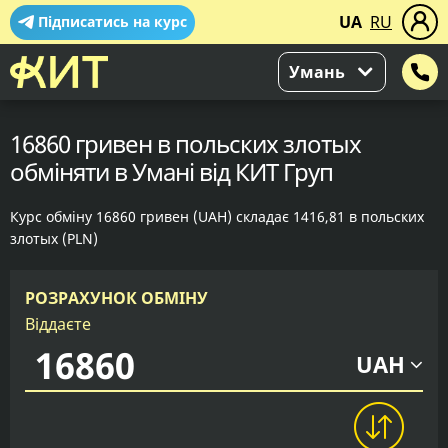
UA
RU
Підписатись на курс
Умань
16860 гривен в польских злотых
обміняти в Умані від КИТ Груп
Курс обміну 16860 гривен (UAH) складає 1416,81 в польских
злотых (PLN)
РОЗРАХУНОК ОБМІНУ
Віддаєте
UAH