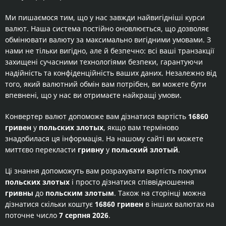
Ми пишаємося тим, що у нас завжди найвигідніші курси
валют. Наша система постійно оновлюється, що дозволяє
обмінювати валюту за максимально вигідними умовами. З
нами не тільки вигідно, але й безпечно: всі ваші транзакції
захищені сучасними технологіями безпеки, гарантуючи
надійність та конфіденційність ваших даних. Незалежно від
того, який валютний обмін вам потрібен, ви можете бути
впевнені, що у нас ви отримаєте найкращі умови.
Конвертер валют допоможе вам дізнатися вартість
16860
гривен
у
польских злотых
, якщо вам терміново
знадобилася ця інформація. На нашому сайті ви можете
миттєво перекласти
гривну
у
польский злотый
.
Ці знання допоможуть вам розрахувати вартість покупки
польских злотых
і просто дізнатися співвідношення
гривны
до
польским злотым
. Також на сторінці можна
дізнатися скільки коштує
16860 гривен
в інших валютах на
поточне число
7 серпня 2026
.