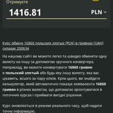
Отримуєте
PLN
Курс обміну 16860 польских злотых (PLN) в гривнах (UAH)
складає 200634
На нашому сайті ви можете легко та швидко обміняти одну
валюту на іншу за допомогою зручного конвертера.
Наприклад, ви можете конвертувати
16860 гривен
в
польский злотый
або будь-яку іншу валюту, яка вас
цікавить, всього за пару кліків. Крім цього, ви знайдете
калькулятор, який автоматично показує еквіваленти
16860
гривен
в різних валютах, що допомагає орієнтуватися в
поточних курсах і приймати вигідні рішення.
Курс оновлюється в режимі реального часу, щоб надати
точну інформацію.