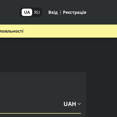
UA
RU
Вхід
Реєстрація
лояльності
UAH