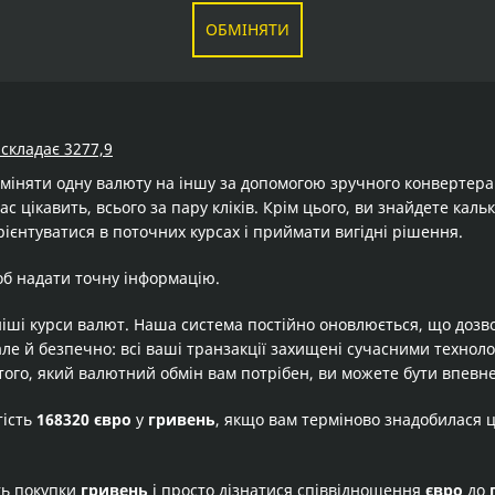
ОБМІНЯТИ
 складає 3277,9
бміняти одну валюту на іншу за допомогою зручного конвертер
ас цікавить, всього за пару кліків. Крім цього, ви знайдете кал
ієнтуватися в поточних курсах і приймати вигідні рішення.
об надати точну інформацію.
іші курси валют. Наша система постійно оновлюється, що дозв
але й безпечно: всі ваші транзакції захищені сучасними технол
того, який валютний обмін вам потрібен, ви можете бути впевне
тість
168320 євро
у
гривень
, якщо вам терміново знадобилася 
ть покупки
гривень
і просто дізнатися співвідношення
євро
до