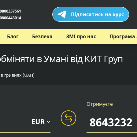
0800337561
Підписатись на курс
0800443014
Блог
Безпека
ЗМІ про нас
Програма 
обміняти в Умані від КИТ Груп
 в гривнях (UAH)
Отримуєте
EUR