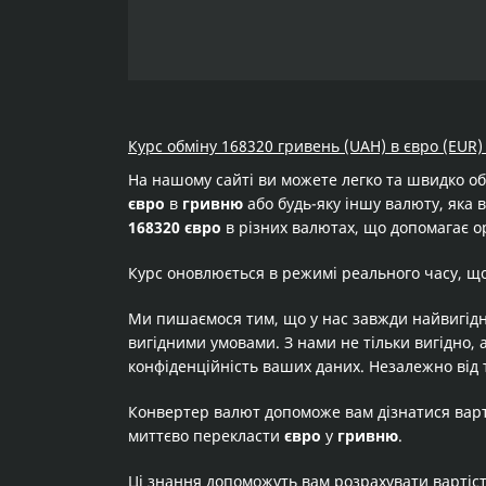
Курс обміну 168320 гривень (UAH) в євро (EUR)
На нашому сайті ви можете легко та швидко о
євро
в
гривню
або будь-яку іншу валюту, яка в
168320 євро
в різних валютах, що допомагає ор
Курс оновлюється в режимі реального часу, щ
Ми пишаємося тим, що у нас завжди найвигідн
вигідними умовами. З нами не тільки вигідно, 
конфіденційність ваших даних. Незалежно від 
Конвертер валют допоможе вам дізнатися вар
миттєво перекласти
євро
у
гривню
.
Ці знання допоможуть вам розрахувати вартіс