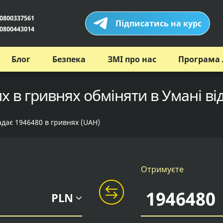
0800337561
Підписатись на курс
0800443014
Блог
Безпека
ЗМІ про нас
Програма 
х в гривнях обміняти в Умані ві
адає 1946480 в гривнях (UAH)
Отримуєте
PLN