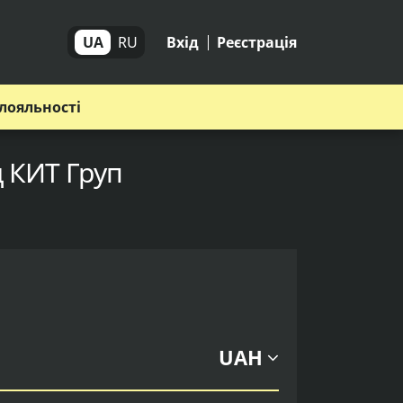
UA
RU
Вхід
Реєстрація
лояльності
д КИТ Груп
UAH