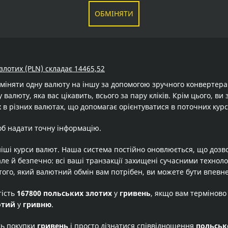
ОБМІНЯТИ
злотих (PLN) складає 14465,52
бміняти одну валюту на іншу за допомогою зручного конвертер
 валюту, яка вас цікавить, всього за пару кліків. Крім цього, в
х
в різних валютах, що допомагає орієнтуватися в поточних курс
об надати точну інформацію.
іші курси валют. Наша система постійно оновлюється, що дозв
але й безпечно: всі ваші транзакції захищені сучасними технол
того, який валютний обмін вам потрібен, ви можете бути впевне
тість
167800 польських злотих
у
гривень
, якщо вам терміново
отий
у
гривню
.
ть покупки
гривень
і просто дізнатися співвідношення
польськ