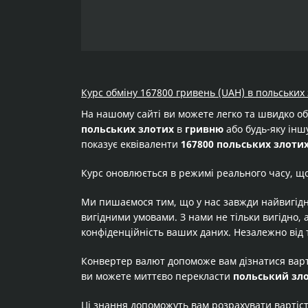
Курс обміну 167800 гривень (UAH) в польських 
На нашому сайті ви можете легко та швидко о
польських злотих
в
гривню
або будь-яку іншу
показує еквіваленти
167800 польських злоти
Курс оновлюється в режимі реального часу, щ
Ми пишаємося тим, що у нас завжди найвигідн
вигідними умовами. З нами не тільки вигідно, 
конфіденційність ваших даних. Незалежно від 
Конвертер валют допоможе вам дізнатися вар
ви можете миттєво перекласти
польський зл
Ці знання допоможуть вам розрахувати вартіс