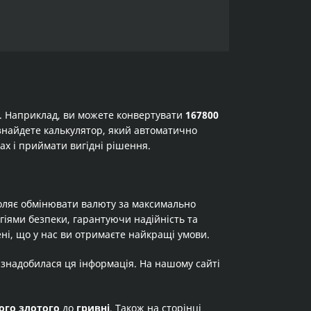
а. Наприклад, ви можете конвертувати
167800
и знайдете калькулятор, який автоматично
ах і приймати вигідні рішення.
оляє обмінювати валюту за максимально
огіями безпеки, гарантуючи надійність та
ні, що у нас ви отримаєте найкращі умови.
 знадобилася ця інформація. На нашому сайті
ого злотого
до
гривні
. Також на сторінці