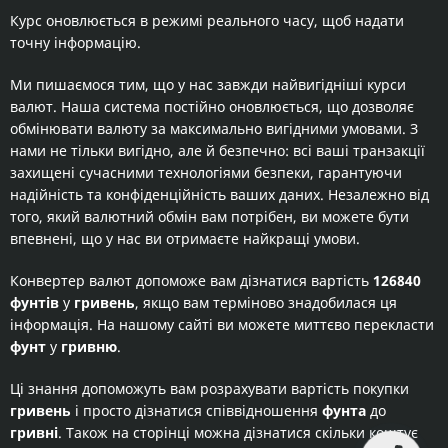
Курс оновлюється в режимі реального часу, щоб надати
точну інформацію.
Ми пишаємося тим, що у нас завжди найвигідніші курси
валют. Наша система постійно оновлюється, що дозволяє
обмінювати валюту за максимально вигідними умовами. З
нами не тільки вигідно, але й безпечно: всі ваші транзакції
захищені сучасними технологіями безпеки, гарантуючи
надійність та конфіденційність ваших даних. Незалежно від
того, який валютний обмін вам потрібен, ви можете бути
впевнені, що у нас ви отримаєте найкращі умови.
Конвертер валют допоможе вам дізнатися вартість
126840
фунтів
у
гривень
, якщо вам терміново знадобилася ця
інформація. На нашому сайті ви можете миттєво перекласти
фунт
у
гривню
.
Ці знання допоможуть вам розрахувати вартість покупки
гривень
і просто дізнатися співвідношення
фунта
до
гривні
. Також на сторінці можна дізнатися скільки коштує