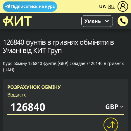
UA
RU
Підписатись на курс
Умань
126840 фунтів в гривнях обміняти в
Умані від КИТ Груп
Курс обміну 126840 фунтів (GBP) складає 7420140 в гривнях
(UAH)
РОЗРАХУНОК ОБМІНУ
Віддаєте
GBP