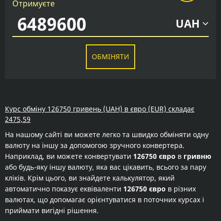
Отримуєте
UAH
ОБМІНЯТИ
Курс обміну 126750 гривень (UAH) в євро (EUR) складає
2475,59
На нашому сайті ви можете легко та швидко обміняти одну
валюту на іншу за допомогою зручного конвертера.
Наприклад, ви можете конвертувати
126750 євро
в
гривню
або будь-яку іншу валюту, яка вас цікавить, всього за пару
кліків. Крім цього, ви знайдете калькулятор, який
автоматично показує еквіваленти
126750 євро
в різних
валютах, що допомагає орієнтуватися в поточних курсах і
приймати вигідні рішення.