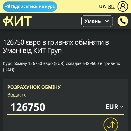
UA
RU
Підписатись на курс
Умань
126750 євро в гривнях обміняти в
Умані від КИТ Груп
Курс обміну 126750 євро (EUR) складає 6489600 в гривнях
(UAH)
РОЗРАХУНОК ОБМІНУ
Віддаєте
EUR