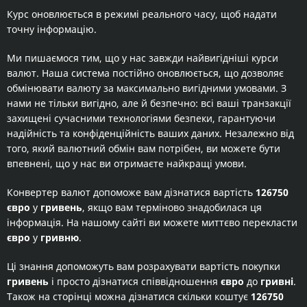
Курс оновлюється в режимі реального часу, щоб надати
точну інформацію.
Ми пишаємося тим, що у нас завжди найвигідніші курси
валют. Наша система постійно оновлюється, що дозволяє
обмінювати валюту за максимально вигідними умовами. З
нами не тільки вигідно, але й безпечно: всі ваші транзакції
захищені сучасними технологіями безпеки, гарантуючи
надійність та конфіденційність ваших даних. Незалежно від
того, який валютний обмін вам потрібен, ви можете бути
впевнені, що у нас ви отримаєте найкращі умови.
Конвертер валют допоможе вам дізнатися вартість
126750
євро
у
гривень
, якщо вам терміново знадобилася ця
інформація. На нашому сайті ви можете миттєво перекласти
євро
у
гривню
.
Ці знання допоможуть вам розрахувати вартість покупки
гривень
і просто дізнатися співвідношення
євро
до
гривні
.
Також на сторінці можна дізнатися скільки коштує
126750