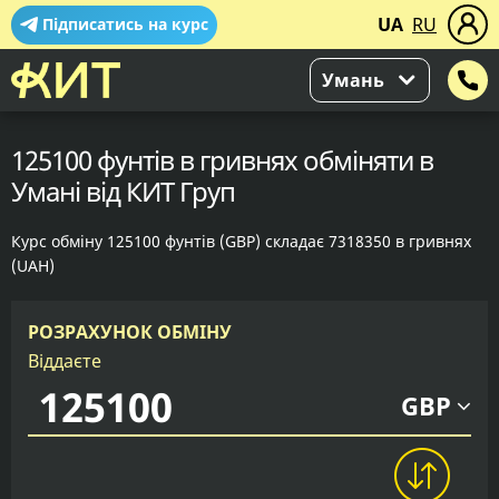
UA
RU
Підписатись на курс
Умань
125100 фунтів в гривнях обміняти в
Умані від КИТ Груп
Курс обміну 125100 фунтів (GBP) складає 7318350 в гривнях
(UAH)
РОЗРАХУНОК ОБМІНУ
Віддаєте
GBP