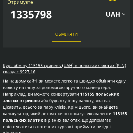
Отримуєте
UAH
ОБМІНЯТИ
Курс обміну 115155 гривень (UAH) в польських злотих (PLN)
складає 9927,16
На нашому сайті ви можете легко та швидко обміняти одну
валюту на іншу за допомогою зручного конвертера.
Наприклад, ви можете конвертувати
115155 польських
злотих
в
гривню
або будь-яку іншу валюту, яка вас
цікавить, всього за пару кліків. Крім цього, ви знайдете
калькулятор, який автоматично показує еквіваленти
115155
польських злотих
в різних валютах, що допомагає
орієнтуватися в поточних курсах і приймати вигідні