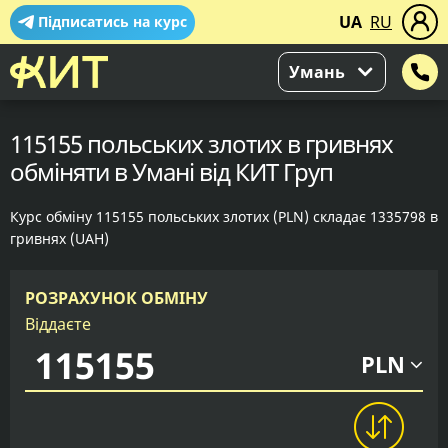
UA
RU
Підписатись на курс
Умань
115155 польських злотих в гривнях
обміняти в Умані від КИТ Груп
Курс обміну 115155 польських злотих (PLN) складає 1335798 в
гривнях (UAH)
РОЗРАХУНОК ОБМІНУ
Віддаєте
PLN