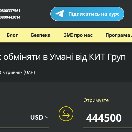
0800337561
Підписатись на курс
0800443014
Блог
Безпека
ЗМІ про нас
Програма 
 обміняти в Умані від КИТ Груп
0 в гривнях (UAH)
Отримуєте
USD