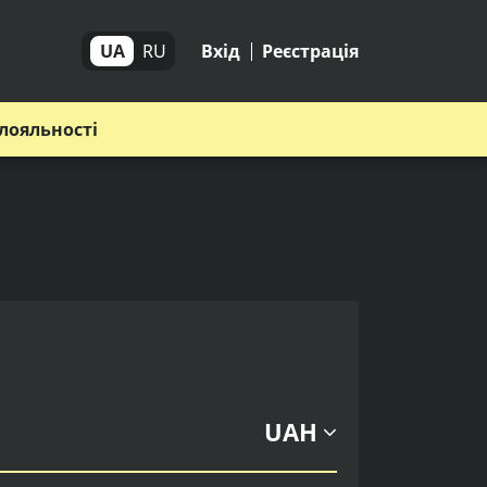
UA
RU
Вхід
Реєстрація
лояльності
UAH