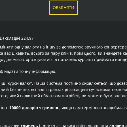
ОБМІНЯТИ
D) складає 224,97
бміняти одну валюту на іншу за допомогою зручного конвертер
а вас цікавить, всього за пару кліків. Крім цього, ви знайдете 
о допомагає орієнтуватися в поточних курсах і приймати вигід
об надати точну інформацію.
іші курси валют. Наша система постійно оновлюється, що дозв
але й безпечно: всі ваші транзакції захищені сучасними технол
того, який валютний обмін вам потрібен, ви можете бути впевне
тість
10000 доларів
у
гривень
, якщо вам терміново знадобилас
ть покупки
гривень
і просто дізнатися співвідношення
долара