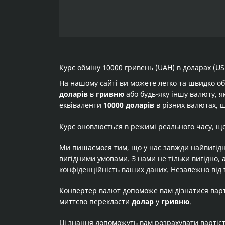
Курс обміну 10000 гривень (UAH) в доларах (US
На нашому сайті ви можете легко та швидко о
доларів
в
гривню
або будь-яку іншу валюту, як
еквіваленти
10000 доларів
в різних валютах, щ
Курс оновлюється в режимі реального часу, щ
Ми пишаємося тим, що у нас завжди найвигідн
вигідними умовами. З нами не тільки вигідно, 
конфіденційність ваших даних. Незалежно від 
Конвертер валют допоможе вам дізнатися вар
миттєво перекласти
долар
у
гривню
.
Ці знання допоможуть вам розрахувати вартіс