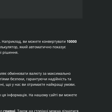
а. Наприклад, ви можете конвертувати
10000
калькулятор, який автоматично показує
ні рішення.
оляє обмінювати валюту за максимально
огіями безпеки, гарантуючи надійність та
ні, що у нас ви отримаєте найкращі умови.
я ця інформація. На нашому сайті ви можете
до
гривні
. Також на сторінці можна дізнатися