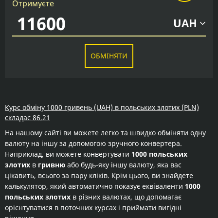
Отримуєте
UAH
ОБМІНЯТИ
Курс обміну 1000 гривень (UAH) в польських злотих (PLN)
складає 86,21
На нашому сайті ви можете легко та швидко обміняти одну
валюту на іншу за допомогою зручного конвертера.
Наприклад, ви можете конвертувати
1000 польських
злотих
в
гривню
або будь-яку іншу валюту, яка вас
цікавить, всього за пару кліків. Крім цього, ви знайдете
калькулятор, який автоматично показує еквіваленти
1000
польських злотих
в різних валютах, що допомагає
орієнтуватися в поточних курсах і приймати вигідні