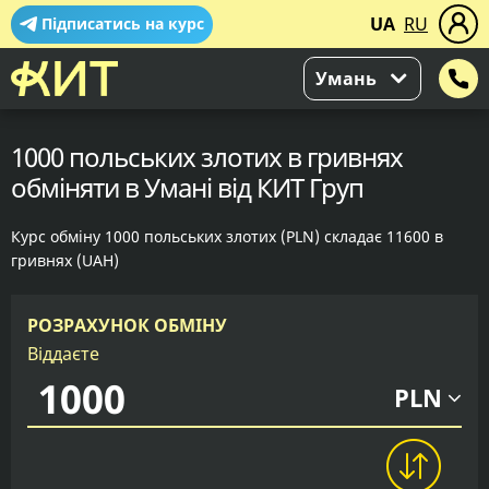
UA
RU
Підписатись на курс
Умань
1000 польських злотих в гривнях
обміняти в Умані від КИТ Груп
Курс обміну 1000 польських злотих (PLN) складає 11600 в
гривнях (UAH)
РОЗРАХУНОК ОБМІНУ
Віддаєте
PLN