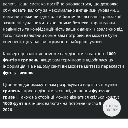
валют. Наша система постійно оновлюється, що дозволяє
обмінювати валюту за максимально вигідними умовами. З
нами не тільки вигідно, але й безпечно: всі ваші транзакції
захищені сучасними технологіями безпеки, гарантуючи
надійність та конфіденційність ваших даних. Незалежно від
того, який валютний обмін вам потрібен, ви можете бути
впевнені, що у нас ви отримаєте найкращі умови.
Конвертер валют допоможе вам дізнатися вартість
1000
фунтів
у
гривень
, якщо вам терміново знадобилася ця
інформація. На нашому сайті ви можете миттєво перекласти
фунт
у
гривню
.
Ці знання допоможуть вам розрахувати вартість покупки
гривень
і просто дізнатися співвідношення
фунта
до
гривні
. Також на сторінці можна дізнатися скільки коштує
1000 фунтів
в інших валютах на поточне число
9 серпня
КНОПКА
2026
.
ЗВ'ЯЗКУ